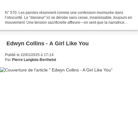
N° 570. Les paroles résonnent comme une confession murmurée dans
l’obscurité. Le "danseur" ici se dérobe sans cesse, insaisissable, toujours en
mouvement. Une tension sacrificielle affleure—on sent que la narratrice
offrirait tout : corps, âme, souffle—pour...
Edwyn Collins - A Girl Like You
Publié le 22/01/2025 à 17:14
Par
Pierre Langlois-Berthelot