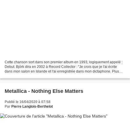
Cette chanson sort dans son premier album en 1993, logiquement appelé :
Debut. Björk dira en 2002 à Record Collector : "Je crois que je l'ai écrite
dans mon salon en Islande et l'ai enregistrée dans mon dictaphone. Plus
tard, par accident, alors que nous...
Metallica - Nothing Else Matters
Publié le 16/04/2020 à 07:58
Par
Pierre Langlois-Berthelot