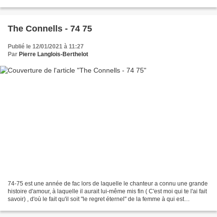
l'Américain désireux de tout...
The Connells - 74 75
Publié le 12/01/2021 à 11:27
Par
Pierre Langlois-Berthelot
74-75 est une année de fac lors de laquelle le chanteur a connu une grande
histoire d'amour, à laquelle il aurait lui-même mis fin ( C'est moi qui te l'ai fait
savoir) , d'où le fait qu'il soit "le regret éternel" de la femme à qui est
adressée cette...