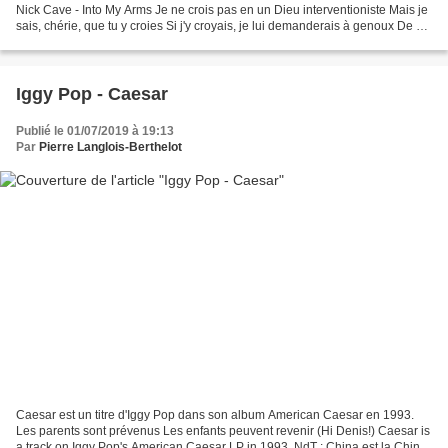
Nick Cave - Into My Arms Je ne crois pas en un Dieu interventioniste Mais je
sais, chérie, que tu y croies Si j'y croyais, je lui demanderais à genoux De ne
pas intervenir en ce...
Iggy Pop - Caesar
Publié le 01/07/2019 à 19:13
Par
Pierre Langlois-Berthelot
Caesar est un titre d'Iggy Pop dans son album American Caesar en 1993.
Les parents sont prévenus Les enfants peuvent revenir (Hi Denis!) Caesar is
a track on Iggy Pop's American Caesar LP in 1993. NdT : China est la Chine,