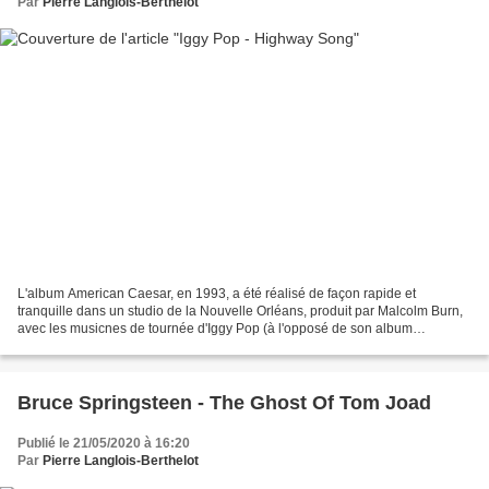
Par
Pierre Langlois-Berthelot
L'album American Caesar, en 1993, a été réalisé de façon rapide et
tranquille dans un studio de la Nouvelle Orléans, produit par Malcolm Burn,
avec les musicnes de tournée d'Iggy Pop (à l'opposé de son album
précédent, Brick By Brick, fait avec des musiciens...
Bruce Springsteen - The Ghost Of Tom Joad
Publié le 21/05/2020 à 16:20
Par
Pierre Langlois-Berthelot