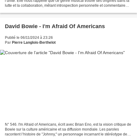
l’unité. Elle nous rappelle que ce genre musical trouve ses origines dans la
lutte et la collaboration, mêlant introspection personnelle et commentaire
social. Jeffreys met en avant...
David Bowie - I'm Afraid Of Americans
Publié le 06/11/2024 à 23:26
Par
Pierre Langlois-Berthelot
N° 546. I'm Afraid of Americans, écrit avec Brian Eno, est la vision critique de
Bowie sur la culture américaine et sa diffusion mondiale. Les paroles
racontent l’histoire de "Johnny," un personnage incarnant le stéréotype de