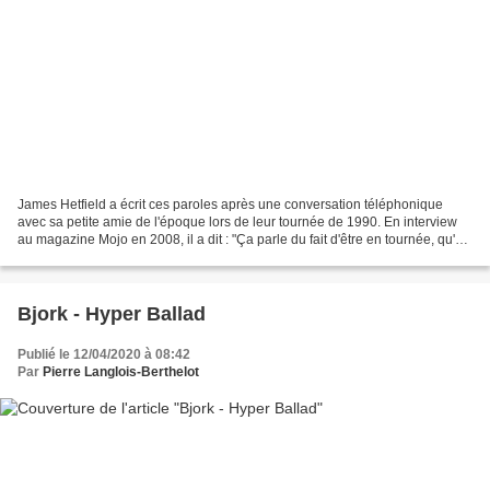
James Hetfield a écrit ces paroles après une conversation téléphonique
avec sa petite amie de l'époque lors de leur tournée de 1990. En interview
au magazine Mojo en 2008, il a dit : "Ça parle du fait d'être en tournée, qu'on
est loin, et du manque que...
Bjork - Hyper Ballad
Publié le 12/04/2020 à 08:42
Par
Pierre Langlois-Berthelot