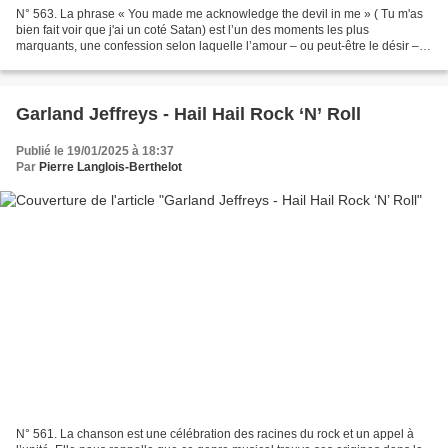
N° 563. La phrase « You made me acknowledge the devil in me » ( Tu m'as
bien fait voir que j'ai un coté Satan) est l’un des moments les plus
marquants, une confession selon laquelle l’amour – ou peut-être le désir –
l’a forcé à affronter une part brute...
Garland Jeffreys - Hail Hail Rock ‘N’ Roll
Publié le 19/01/2025 à 18:37
Par
Pierre Langlois-Berthelot
N° 561. La chanson est une célébration des racines du rock et un appel à