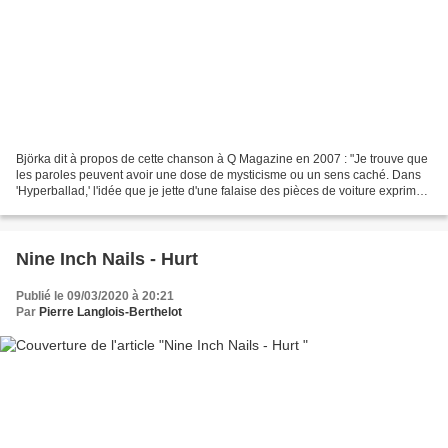
Björka dit à propos de cette chanson à Q Magazine en 2007 : "Je trouve que
les paroles peuvent avoir une dose de mysticisme ou un sens caché. Dans
'Hyperballad,' l'idée que je jette d'une falaise des pièces de voiture exprime
une façon d'échapper à mes...
Nine Inch Nails - Hurt
Publié le 09/03/2020 à 20:21
Par
Pierre Langlois-Berthelot