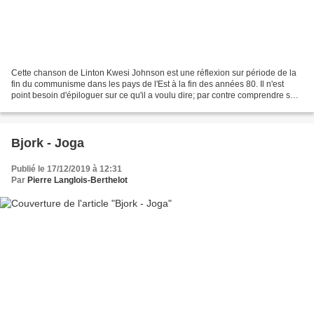
Cette chanson de Linton Kwesi Johnson est une réflexion sur période de la
fin du communisme dans les pays de l'Est à la fin des années 80. Il n'est
point besoin d'épiloguer sur ce qu'il a voulu dire; par contre comprendre sa
poésie en créole anglais,...
Bjork - Joga
Publié le 17/12/2019 à 12:31
Par
Pierre Langlois-Berthelot