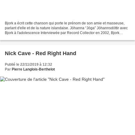
Bjork a écrit cette chanson qui porte le prénom de son amie et masseuse,
parlant d'elle et de la nature islandaise. Jóhanna “Jóga” Jóhannsdóttir avec
Bjork à l'adolescence Interviewée par Record Collector en 2002, Bjork
confiait : "Je pense que cette...
Nick Cave - Red Right Hand
Publié le 22/11/2019 à 12:32
Par
Pierre Langlois-Berthelot