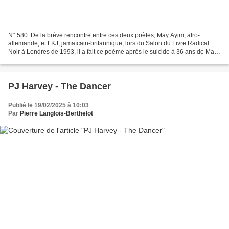
N° 580. De la brève rencontre entre ces deux poètes, May Ayim, afro-
allemande, et LKJ, jamaïcain-britannique, lors du Salon du Livre Radical
Noir à Londres de 1993, il a fait ce poème après le suicide à 36 ans de May
Ayim en 1996 lors de son album More...
PJ Harvey - The Dancer
Publié le 19/02/2025 à 10:03
Par
Pierre Langlois-Berthelot