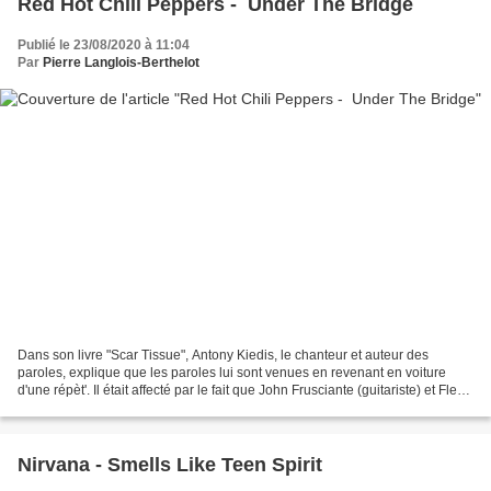
Red Hot Chili Peppers - Under The Bridge
Publié le 23/08/2020 à 11:04
Par
Pierre Langlois-Berthelot
Dans son livre "Scar Tissue", Antony Kiedis, le chanteur et auteur des
paroles, explique que les paroles lui sont venues en revenant en voiture
d'une répèt'. Il était affecté par le fait que John Frusciante (guitariste) et Flea
(bassiste) étaient amis...
Nirvana - Smells Like Teen Spirit