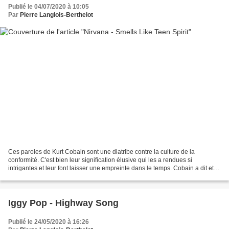
Publié le 04/07/2020 à 10:05
Par
Pierre Langlois-Berthelot
Ces paroles de Kurt Cobain sont une diatribe contre la culture de la
conformité. C'est bien leur signification élusive qui les a rendues si
intrigantes et leur font laisser une empreinte dans le temps. Cobain a dit et
redit que cette chanson n'avait aucune...
Iggy Pop - Highway Song
Publié le 24/05/2020 à 16:26