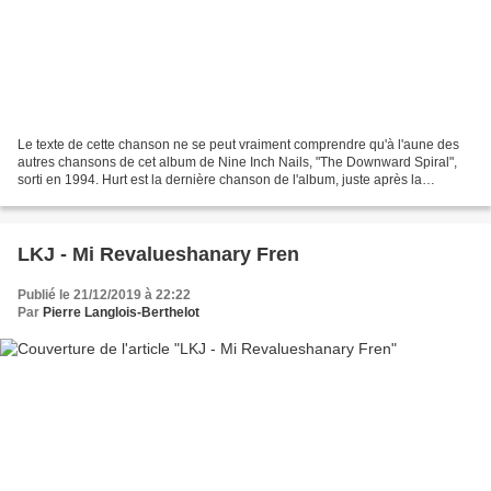
Le texte de cette chanson ne se peut vraiment comprendre qu'à l'aune des
autres chansons de cet album de Nine Inch Nails, "The Downward Spiral",
sorti en 1994. Hurt est la dernière chanson de l'album, juste après la
chanson titre, The Downward Spiral...
LKJ - Mi Revalueshanary Fren
Publié le 21/12/2019 à 22:22
Par
Pierre Langlois-Berthelot