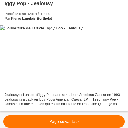
Iggy Pop - Jealousy
Publié le 03/01/2019 à 10:16
Par
Pierre Langlois-Berthelot
Jealousy est un titre d'Iggy Pop dans son album American Caesar en 1993.
Jealousy is a track on Iggy Pop's American Caesar LP in 1993. Iggy Pop -
Jalousie Il a une chanson qui est un hit Il roule en limousine Quand je vois
sa gueule Quelque chose en moi...
Page suivante >