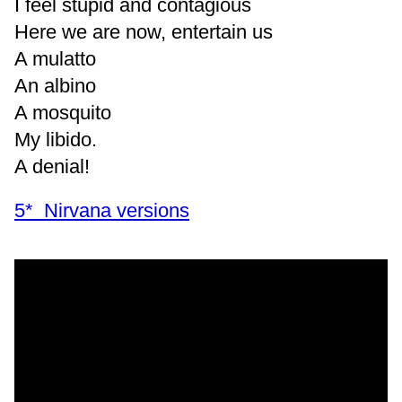
I feel stupid and contagious
Here we are now, entertain us
A mulatto
An albino
A mosquito
My libido.
A denial!
5* Nirvana versions