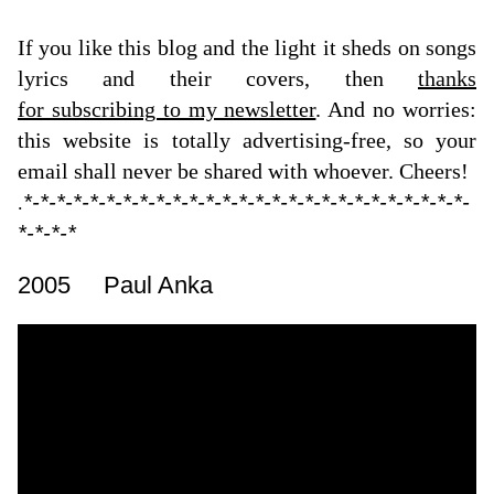
If you like this blog and the light it sheds on songs
lyrics and their covers, then
thanks
for subscribing to my newsletter
. And no worries:
this website is totally advertising-free, so your
email shall never be shared with whoever. Cheers!
*-*-*-*-*-*-*-*-*-*-*-*-*-*-*-*-*-*-*-*-*-*-*-*-*-*-*-
.
*-*-*-*
2005 Paul Anka