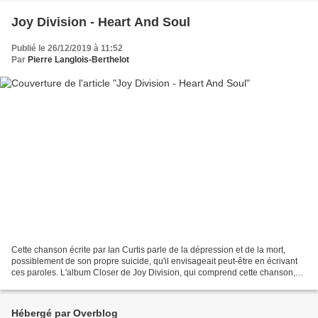
Joy Division - Heart And Soul
Publié le 26/12/2019 à 11:52
Par
Pierre Langlois-Berthelot
Cette chanson écrite par Ian Curtis parle de la dépression et de la mort,
possiblement de son propre suicide, qu'il envisageait peut-être en écrivant
ces paroles. L'album Closer de Joy Division, qui comprend cette chanson,
sortira deux mois après son...
Hébergé par Overblog