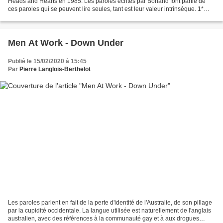
Heads and Hearts en 1985. Les paroles écrites par Borland font partie de
ces paroles qui se peuvent lire seules, tant est leur valeur intrinsèque. 1*
Traduction en français 2* Commentaire...
Men At Work - Down Under
Publié le 15/02/2020 à 15:45
Par
Pierre Langlois-Berthelot
Les paroles parlent en fait de la perte d'identité de l'Australie, de son pillage
par la cupidité occidentale. La langue utilisée est naturellement de l'anglais
australien, avec des références à la communauté gay et à aux drogues