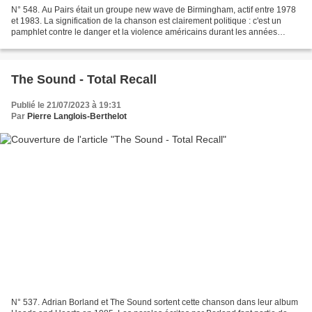
N° 548. Au Pairs était un groupe new wave de Birmingham, actif entre 1978
et 1983. La signification de la chanson est clairement politique : c'est un
pamphlet contre le danger et la violence américains durant les années
McCarthy, leurs méfaits au Salvador...
The Sound - Total Recall
Publié le 21/07/2023 à 19:31
Par
Pierre Langlois-Berthelot
N° 537. Adrian Borland et The Sound sortent cette chanson dans leur album