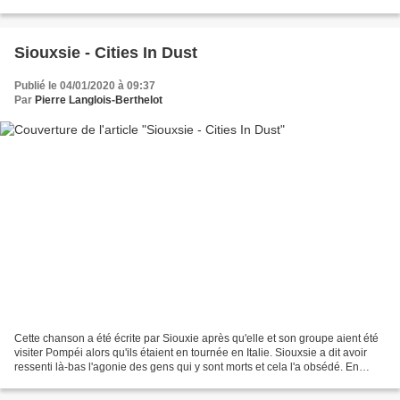
douces, entre autres....
Siouxsie - Cities In Dust
Publié le 04/01/2020 à 09:37
Par
Pierre Langlois-Berthelot
Cette chanson a été écrite par Siouxie après qu'elle et son groupe aient été
visiter Pompéi alors qu'ils étaient en tournée en Italie. Siouxsie a dit avoir
ressenti là-bas l'agonie des gens qui y sont morts et cela l'a obsédé. En
interview à Melody Maker...