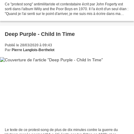
Ce "protest song" antimilitariste et contestataire écrit par John Fogerty est
sorti dans l'album Willy and the Poor Boys en 1970. Il l'a écrit d'un seul élan :
"Quand je l'ai senti sur le point d'arriver, je me suis mis à écrire dans ma
chambre. Ça n'a...
Deep Purple - Child In Time
Publié le 28/03/2020 à 09:43
Par
Pierre Langlois-Berthelot
Le texte de ce protest-song de plus de dix minutes contre la guerre du