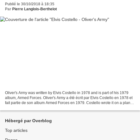
Publié le 30/10/2018 à 18:35
Par
Pierre Langlois-Berthelot
Oliver's Army was written by Elvis Costello in 1978 and is part of his 1979
album, Armed Forces. Oliver's Army a été écrit par Elvis Costello en 1978 et
fait partie de son album Armed Forces en 1979. Costello wrote it on a plane
coming back from Belfast....
Hébergé par Overblog
Top articles