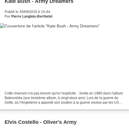
Kate Bush - Army Dreamers
Publié le 30/09/2019 à 15:44
Par
Pierre Langlois-Berthelot
Cette chanson n'a pas besoin qu'on l'explicite... Sortie en 1980 dans l'album
Babooshka (son troisième album, à vingt-deux ans). Lors de la guerre du
Golfe, où l'Angleterre a apporté son soutien à la guerre voulue par les USA,
cette chanson a fait partie...
Elvis Costello - Oliver's Army