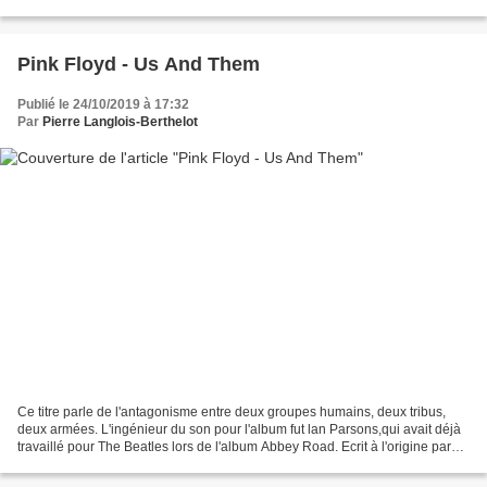
des premières. D'après...
Pink Floyd - Us And Them
Publié le 24/10/2019 à 17:32
Par
Pierre Langlois-Berthelot
Ce titre parle de l'antagonisme entre deux groupes humains, deux tribus,
deux armées. L'ingénieur du son pour l'album fut lan Parsons,qui avait déjà
travaillé pour The Beatles lors de l'album Abbey Road. Ecrit à l'origine par
Richard Wright pour le film...