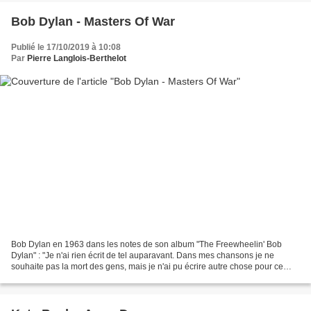
Bob Dylan - Masters Of War
Publié le 17/10/2019 à 10:08
Par
Pierre Langlois-Berthelot
Bob Dylan en 1963 dans les notes de son album "The Freewheelin' Bob
Dylan" : "Je n'ai rien écrit de tel auparavant. Dans mes chansons je ne
souhaite pas la mort des gens, mais je n'ai pu écrire autre chose pour ce
titre. C'est une sorte de cri lancé,...