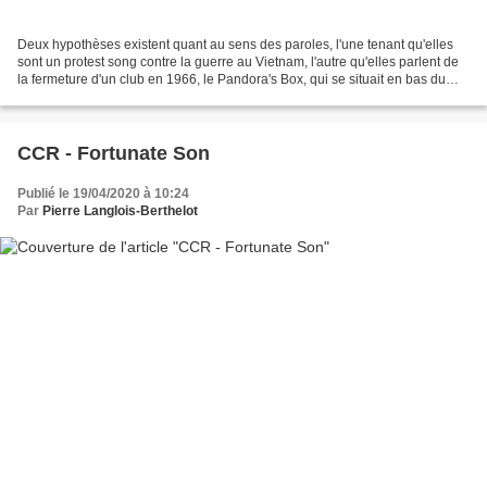
Deux hypothèses existent quant au sens des paroles, l'une tenant qu'elles
sont un protest song contre la guerre au Vietnam, l'autre qu'elles parlent de
la fermeture d'un club en 1966, le Pandora's Box, qui se situait en bas du
Laurel Canyon Boulevard...
CCR - Fortunate Son
Publié le 19/04/2020 à 10:24
Par
Pierre Langlois-Berthelot