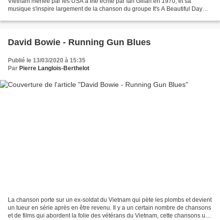
Vietnam menée par les USA a été écrite par Ian Gillan en 1970; et sa
musique s'inspire largement de la chanson du groupe It's A Beautiful Day
appelée 'Bombay Calling' 1* Traduction...
David Bowie - Running Gun Blues
Publié le 13/03/2020 à 15:35
Par
Pierre Langlois-Berthelot
La chanson porte sur un ex-soldat du Vietnam qui pète les plombs et devient
un tueur en série après en être revenu. Il y a un certain nombre de chansons
et de films qui abordent la folie des vétérans du Vietnam, cette chansons une