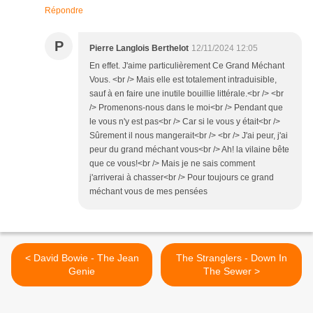
Répondre
P
Pierre Langlois Berthelot
12/11/2024 12:05
En effet. J'aime particulièrement Ce Grand Méchant
Vous. <br /> Mais elle est totalement intraduisible,
sauf à en faire une inutile bouillie littérale.<br /> <br
/> Promenons-nous dans le moi<br /> Pendant que
le vous n'y est pas<br /> Car si le vous y était<br />
Sûrement il nous mangerait<br /> <br /> J'ai peur, j'ai
peur du grand méchant vous<br /> Ah! la vilaine bête
que ce vous!<br /> Mais je ne sais comment
j'arriverai à chasser<br /> Pour toujours ce grand
méchant vous de mes pensées
< David Bowie - The Jean
The Stranglers - Down In
Genie
The Sewer >