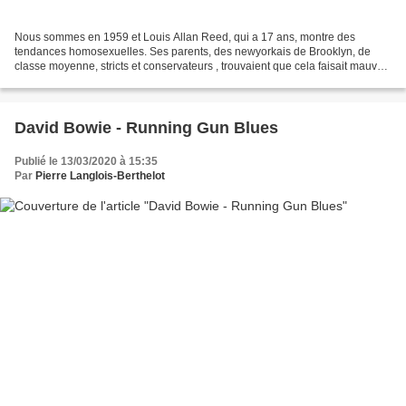
Nous sommes en 1959 et Louis Allan Reed, qui a 17 ans, montre des
tendances homosexuelles. Ses parents, des newyorkais de Brooklyn, de
classe moyenne, stricts et conservateurs , trouvaient que cela faisait mauvais
genre : ils lui ont fait subir une série...
David Bowie - Running Gun Blues
Publié le 13/03/2020 à 15:35
Par
Pierre Langlois-Berthelot