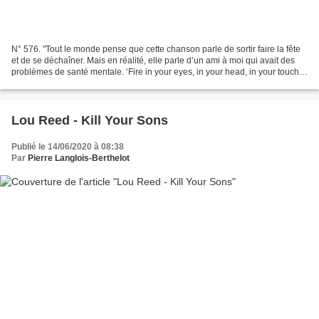
N° 576. "Tout le monde pense que cette chanson parle de sortir faire la fête
et de se déchaîner. Mais en réalité, elle parle d’un ami à moi qui avait des
problèmes de santé mentale. ‘Fire in your eyes, in your head, in your touch’ :
c’est à propos de...
Lou Reed - Kill Your Sons
Publié le 14/06/2020 à 08:38
Par
Pierre Langlois-Berthelot