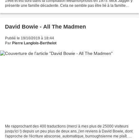
1968 et est sorti dans la compilation Metamorphosis en 1975. Mick Jagger y
présente une famille décadente. Cela ne semble pas être lié à la famille
Brown, dont leur ami, Tara, avait...
David Bowie - All The Madmen
Publié le 19/10/2019 à 18:44
Par
Pierre Langlois-Berthelot
Me rapprochant des 400 traductions (merci à mes plus de 25000 visiteurs
jusqu'ici !) depuis un peu plus de deux ans, j'en reviens à David Bowie, dont
l'approche de l'écriture absconse, automatique, burroughsienne me plaît. Ce