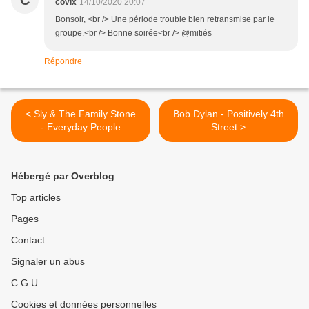
C
covix
14/10/2020 20:07
Bonsoir, <br /> Une période trouble bien retransmise par le
groupe.<br /> Bonne soirée<br /> @mitiés
Répondre
< Sly & The Family Stone
Bob Dylan - Positively 4th
- Everyday People
Street >
Hébergé par Overblog
Top articles
Pages
Contact
Signaler un abus
C.G.U.
Cookies et données personnelles