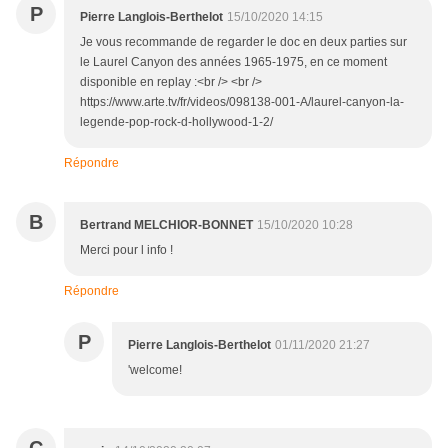
P
Pierre Langlois-Berthelot
15/10/2020 14:15
Je vous recommande de regarder le doc en deux parties sur
le Laurel Canyon des années 1965-1975, en ce moment
disponible en replay :<br /> <br />
https://www.arte.tv/fr/videos/098138-001-A/laurel-canyon-la-
legende-pop-rock-d-hollywood-1-2/
Répondre
B
Bertrand MELCHIOR-BONNET
15/10/2020 10:28
Merci pour l info !
Répondre
P
Pierre Langlois-Berthelot
01/11/2020 21:27
'welcome!