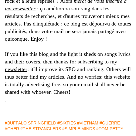
rock et à leurs reprises ? Alors
merci de vous inscrire à
ma newsletter
: ça améliorera son rang dans les
résultats de recherches, et d'autres trouveront mieux mes
articles. Pas d'inquiétude : ce blog est dépourvu de toutes
publicités, donc votre mail ne sera jamais partagé avec
quiconque. Enjoy !
If you like this blog and the light it sheds on songs lyrics
and their covers, then
thanks for subscribing to my
newsletter
: it'll improve its SEO and ranking. Others will
thus better find my articles. And no worries: this website
is totally advertising-free, so your email shall never be
shared with whoever. Cheers!
.
#BUFFALO SPRINGFIELD
#SIXTIES
#VIETNAM
#GUERRE
#CHER
#THE STRANGLERS
#SIMPLE MINDS
#TOM PETTY