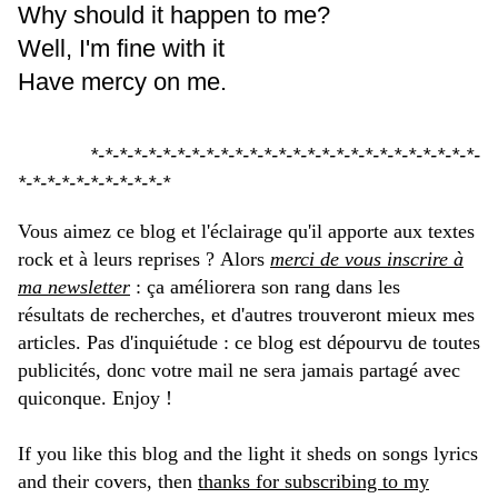
Why should it happen to me?
Well, I'm fine with it
Have mercy on me.
.
*-*-*-*-*-*-*-*-*-*-*-*-*-*-*-*-*-*-*-*-*-*-*-*-*-*-*-
*-*-*-*-*-*-*-*-*-*-*
Vous aimez ce blog et l'éclairage qu'il apporte aux textes
rock et à leurs reprises ? Alors
merci de vous inscrire à
ma newsletter
: ça améliorera son rang dans les
résultats de recherches, et d'autres trouveront mieux mes
articles. Pas d'inquiétude : ce blog est dépourvu de toutes
publicités, donc votre mail ne sera jamais partagé avec
quiconque. Enjoy !
If you like this blog and the light it sheds on songs lyrics
and their covers, then
thanks for subscribing to my