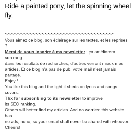
Ride a painted pony, let the spinning wheel
fly.
*-*-*-*-*-*-*-*-*-*-*-*-*-*-*-*-*-*-*-*-*-*-*-*-*-*-*-*-*-*-*-*-*-*-*-*
Vous aimez ce blog, son éclairage sur les textes, et les reprises
?
Merci de vous inscrire à ma newsletter
: ça améliorera
son rang
dans les résultats de recherches, d'autres verront mieux mes
articles. Et ce blog n'a pas de pub, votre mail n'est jamais
partagé.
Enjoy !
You like this blog and the light it sheds on lyrics and songs
covers.
Thx for subscribing to its newsletter
to improve
its SEO ranking.
Others will better find my articles. And no worries: this website
has
no ads, none, so your email shall never be shared with whoever.
Cheers!