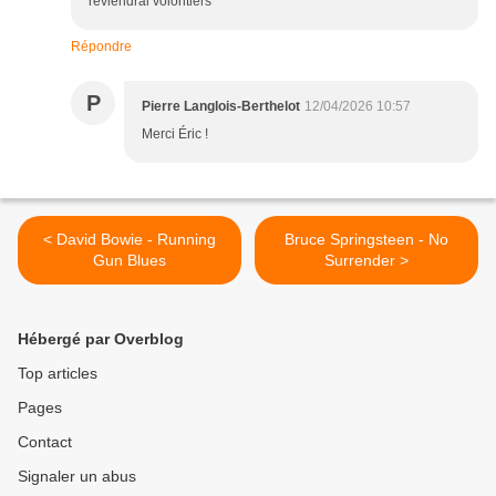
reviendrai volontiers
Répondre
P
Pierre Langlois-Berthelot
12/04/2026 10:57
Merci Éric !
< David Bowie - Running
Bruce Springsteen - No
Gun Blues
Surrender >
Hébergé par Overblog
Top articles
Pages
Contact
Signaler un abus