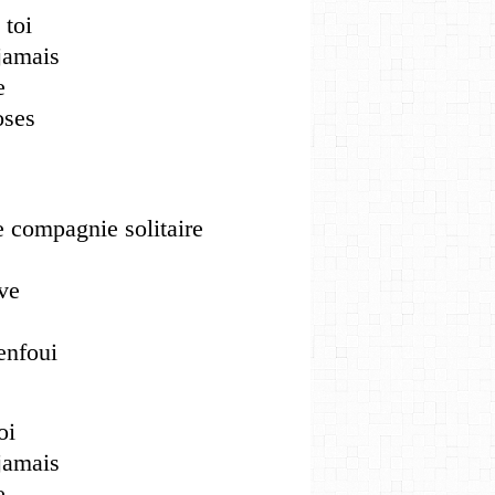
 toi
jamais
e
oses
e compagnie solitaire
ve
enfoui
oi
jamais
e