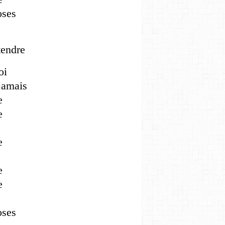
oses
ttendre
oi
jamais
e
e
e
e
e
oses