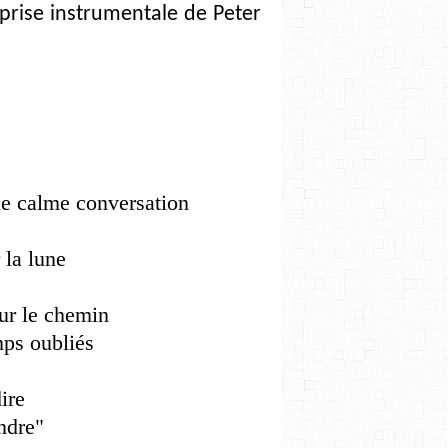
eprise instrumentale de Peter
ne calme conversation
 la lune
sur le chemin
mps oubliés
ire
endre"