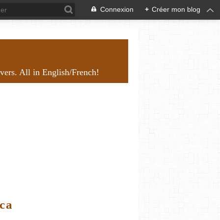
Connexion
+
Créer mon blog
overs. All in English/French!
ica