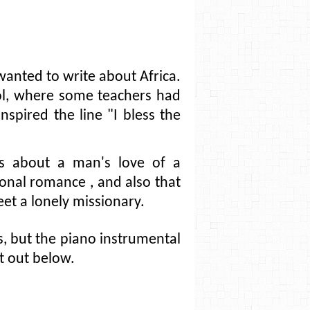
wanted to write about Africa.
ool, where some teachers had
nspired the line "I bless the
is about a man's love of a
sonal romance , and also that
eet a lonely missionary.
s, but the piano instrumental
t out below.