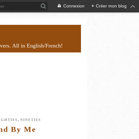
Connexion
+
Créer mon blog
overs. All in English/French!
,
IGHTIES
NINETIES
and By Me