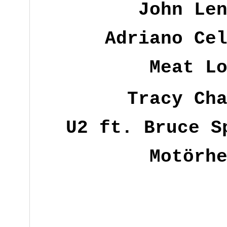
John Le
Adriano Ce
Meat L
Tracy Ch
U2 ft. Bruce S
Motörh