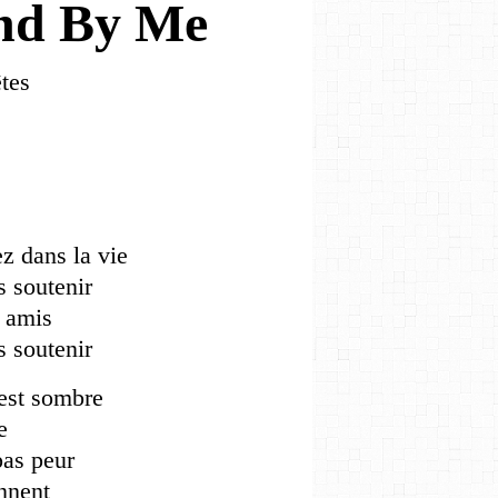
and By Me
tes
z dans la vie
 soutenir
s amis
 soutenir
 est sombre
e
pas peur
nnent