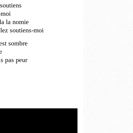
 soutiens
-moi
la la nomie
llez soutiens-moi
 est sombre
e
is pas peur