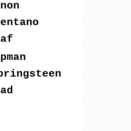
nnon
lentano
oaf
apman
pringsteen
ead