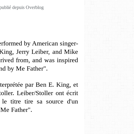
 publié depuis Overblog
performed by American singer-
King, Jerry Leiber, and Mike
derived from, and was inspired
and by Me Father".
erprétée par Ben E. King, et
ller. Leiber/Stoller ont écrit
le titre tire sa source d'un
 Me Father".