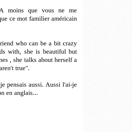
e. A moins que vous ne me
que ce mot familier américain
riend who can be a bit crazy
ds with, she is beautiful but
mes , she talks about herself a
aren't true".
e pensais aussi. Aussi l'ai-je
on en anglais...