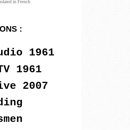
ONS :
udio 1961
TV 1961
ive 2007
ding
smen