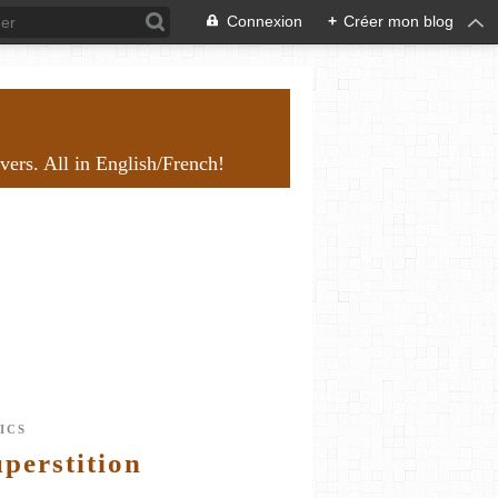
Connexion
+
Créer mon blog
overs. All in English/French!
ICS
perstition