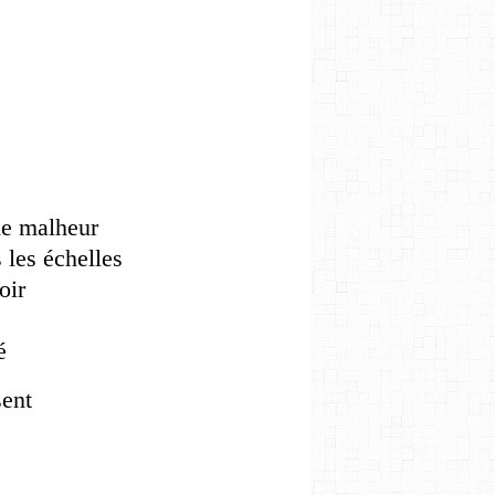
 de malheur
s les échelles
roir
sé
sent