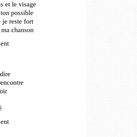
ns et le visage
 ton possible
 je reste fort
st ma chanson
sent
edire
 rencontre
roir
sé
sent