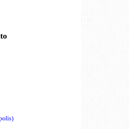
to
opolis)