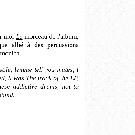
ur moi
Le
morceau de l'album,
ue allié à des percussions
armonica.
tile, lemme tell you mates, I
ed, it was
The
track of the LP,
ese addictive drums, not to
ehind.