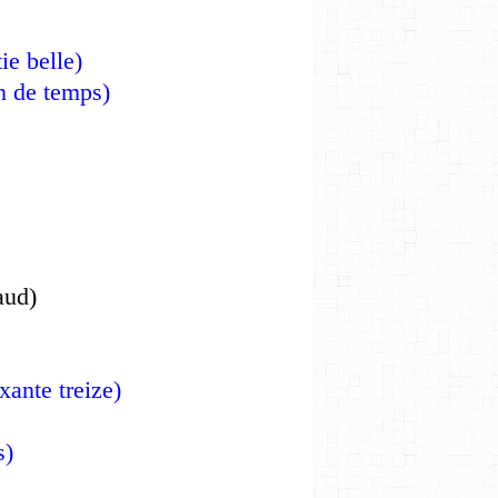
rtie belle)
rien de temps)
baud)
soixante treize)
s)