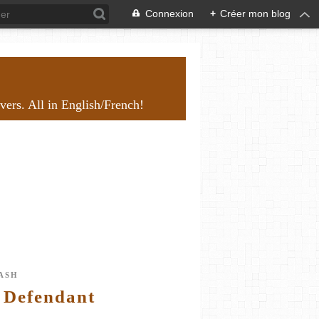
Connexion
+
Créer mon blog
overs. All in English/French!
ASH
 Defendant