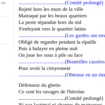
.................................(Comité prolongé)
t
sur
Rejeté hors les murs de la ville
Matraqué par les beaux quartiers
La peste répandue hors du nid
S'enfuyant vers le quartier latino
.................................(Les gardes ont
Obligé de regarder pendant la ripaille
Puis à balayer en pleine nuit
On joue les sous à pile ou face
.................................(Bouteilles cassées
Pour avoir la citoyenneté
.................................(Obtenue en un 
Défenseur du ghetto
Ce sont les ravages de l'héroïne
.................................(Comité prolongé)
Ni gaz lacrimal ni charges de matraques