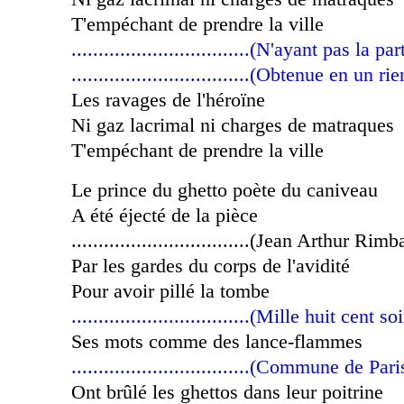
T'empéchant de prendre la ville
.................................(N'ayant pas la pa
.................................(Obtenue en un 
Les ravages de l'héroïne
Ni gaz lacrimal ni charges de matraques
T'empéchant de prendre la ville
Le prince du ghetto poète du caniveau
A été éjecté de la pièce
.................................(Jean Arthur Rim
Par les gardes du corps de l'avidité
Pour avoir pillé la tombe
.................................(Mille huit cent 
Ses mots comme des lance-flammes
.................................(Commune de Pari
Ont brûlé les ghettos dans leur poitrine