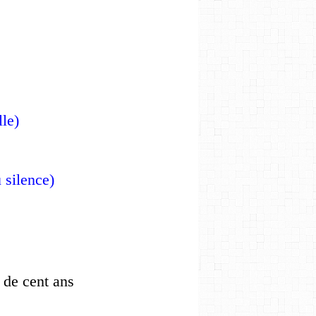
lle)
au silence)
 de cent ans