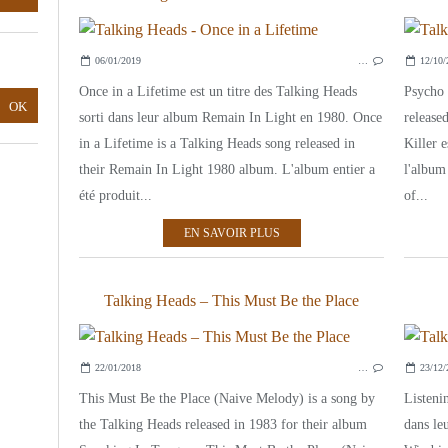
06/01/2019
…
12/10/
Once in a Lifetime est un titre des Talking Heads
Psycho 
sorti dans leur album Remain In Light en 1980. Once
release
in a Lifetime is a Talking Heads song released in
Killer 
their Remain In Light 1980 album. L'album entier a
l'album
été produit...
of...
EN SAVOIR PLUS
Talking Heads – This Must Be the Place
22/01/2018
…
23/12/
This Must Be the Place (Naive Melody) is a song by
Listeni
the Talking Heads released in 1983 for their album
dans le