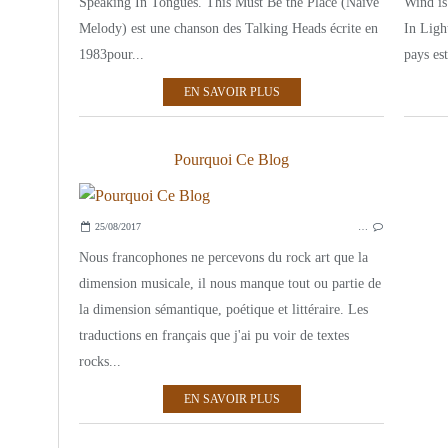
Speaking In Tongues. This Must Be the Place (Naive
Wind is
Melody) est une chanson des Talking Heads écrite en
In Ligh
1983pour...
pays est
EN SAVOIR PLUS
Pourquoi Ce Blog
25/08/2017
…
Nous francophones ne percevons du rock art que la
dimension musicale, il nous manque tout ou partie de
la dimension sémantique, poétique et littéraire. Les
traductions en français que j'ai pu voir de textes
rocks...
EN SAVOIR PLUS