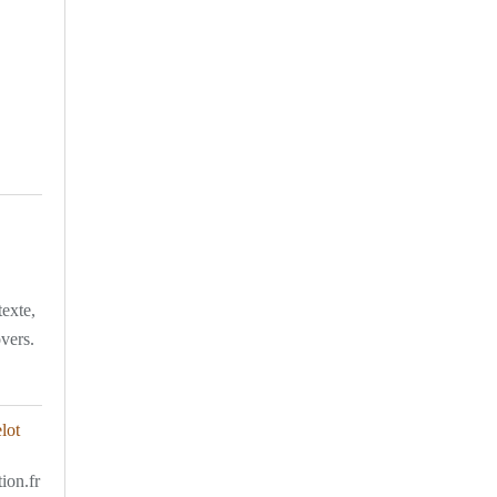
texte,
overs.
ion.fr