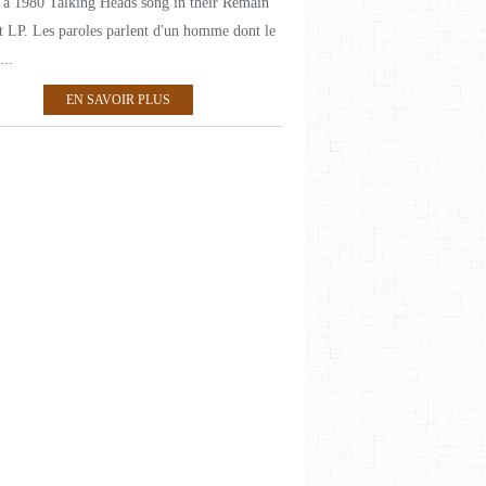
 a 1980 Talking Heads song in their Remain
t LP. Les paroles parlent d'un homme dont le
...
EN SAVOIR PLUS
SEVENTIES
DAVID BOWIE
SIXTIES
EIGHTIES
REGGAE
LOU REED
NINETIES
CLASSICS
METAL