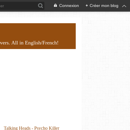
Connexion
+
Créer mon blog
overs. All in English/French!
Talking Heads - Psycho Killer