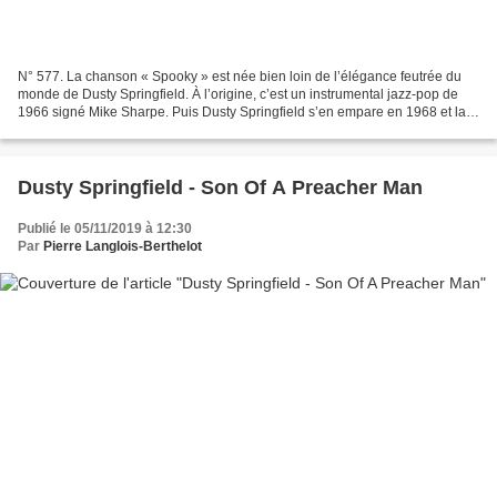
N° 577. La chanson « Spooky » est née bien loin de l’élégance feutrée du
monde de Dusty Springfield. À l’origine, c’est un instrumental jazz‑pop de
1966 signé Mike Sharpe. Puis Dusty Springfield s’en empare en 1968 et la
sort en 1970, et la chanson devient...
Dusty Springfield - Son Of A Preacher Man
Publié le 05/11/2019 à 12:30
Par
Pierre Langlois-Berthelot