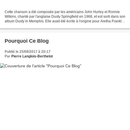
Cette chanson a été composée par les américains John Hurley et Ronnie
Wilkins, chanté par l'anglaise Dusty Springfield en 1968, et est sorti dans son
album Dusty in Memphis. Elle avait été écrite à l'origine pour Aretha Franklin,
dont le père était un...
Pourquoi Ce Blog
Publié le 25/08/2017 à 20:17
Par
Pierre Langlois-Berthelot