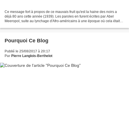
Ce message fort à propos de ce mauvais fruit qu'est la haine des noirs a
déjà 80 ans cette année (1939). Les paroles en furent écrites par Abel
Meeropol, suite au lynchage d'Afro-américains à une époque où cela était
accepté socialement par bien trop...
Pourquoi Ce Blog
Publié le 25/08/2017 à 20:17
Par
Pierre Langlois-Berthelot