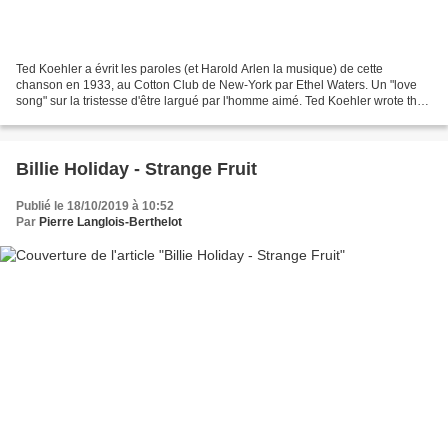
Ted Koehler a évrit les paroles (et Harold Arlen la musique) de cette
chanson en 1933, au Cotton Club de New-York par Ethel Waters. Un "love
song" sur la tristesse d'être largué par l'homme aimé. Ted Koehler wrote the
lyrics (and Harold Arlen the music)...
Billie Holiday - Strange Fruit
Publié le 18/10/2019 à 10:52
Par
Pierre Langlois-Berthelot