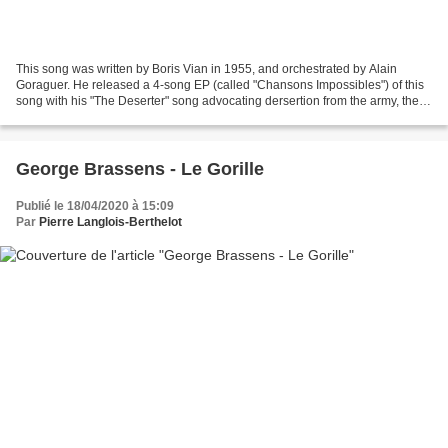
This song was written by Boris Vian in 1955, and orchestrated by Alain
Goraguer. He released a 4-song EP (called "Chansons Impossibles") of this
song with his "The Deserter" song advocating dersertion from the army, then
another EP ("Chansons Possibles"),...
George Brassens - Le Gorille
Publié le 18/04/2020 à 15:09
Par
Pierre Langlois-Berthelot