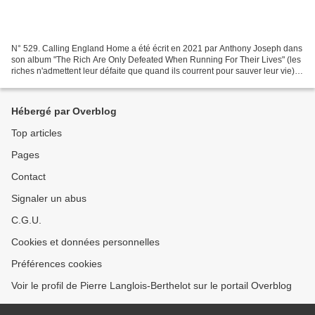
N° 529. Calling England Home a été écrit en 2021 par Anthony Joseph dans
son album "The Rich Are Only Defeated When Running For Their Lives" (les
riches n'admettent leur défaite que quand ils courrent pour sauver leur vie). Il
est né à Trinidad en 1966...
Hébergé par Overblog
Top articles
Pages
Contact
Signaler un abus
C.G.U.
Cookies et données personnelles
Préférences cookies
Voir le profil de Pierre Langlois-Berthelot sur le portail Overblog