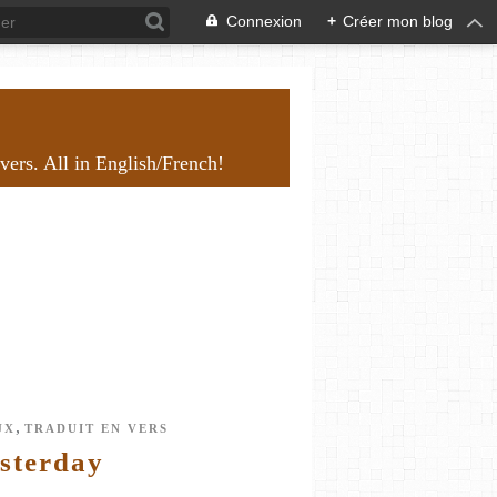
Connexion
+
Créer mon blog
overs. All in English/French!
,
UX
TRADUIT EN VERS
esterday