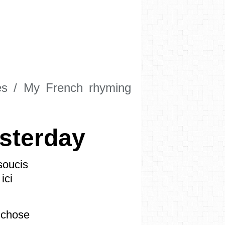
es / My French rhyming
esterday
soucis
ici
 chose