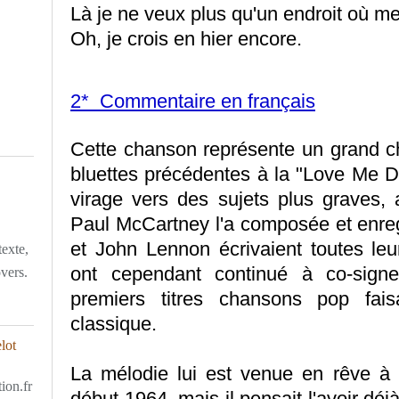
Là je ne veux plus qu'un endroit où me
Oh, je crois en hier encore.
2* Commentaire en français
Cette chanson représente un grand c
bluettes précédentes à la "Love Me D
virage vers des sujets plus graves,
Paul McCartney l'a composée et enreg
et John Lennon écrivaient toutes le
texte,
ont cependant continué à co-signe
overs.
premiers titres chansons pop fai
classique.
La mélodie lui est venue en rêve à P
ion.fr
début 1964, mais il pensait l'avoir déjà