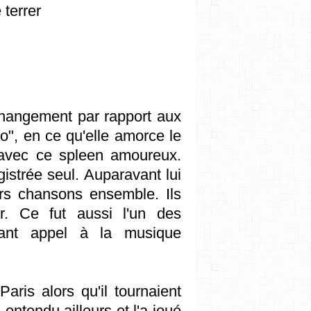
 terrer
hangement par rapport aux
o", en ce qu'elle amorce le
 avec ce spleen amoureux.
istrée seul. Auparavant lui
urs chansons ensemble. Ils
r. Ce fut aussi l'un des
sant appel à la musique
aris alors qu'il tournaient
 entendu ailleurs et l'a joué