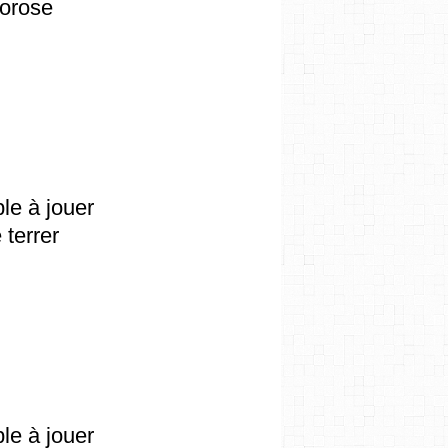
morose
ple à jouer
 terrer
ple à jouer