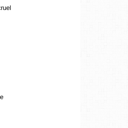
cruel
re