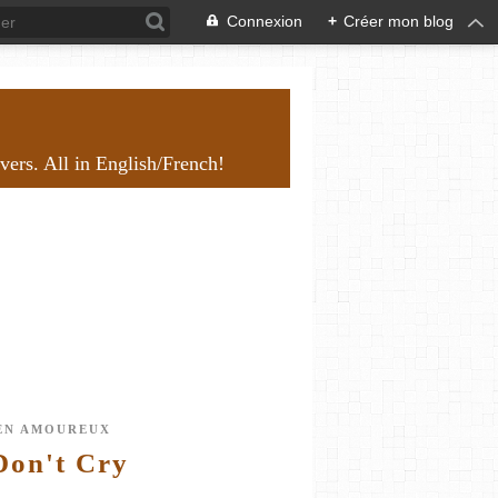
Connexion
+
Créer mon blog
overs. All in English/French!
EN AMOUREUX
Don't Cry