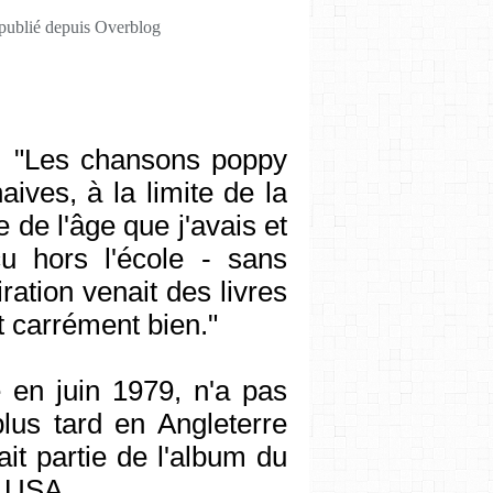
 publié depuis Overblog
: "Les chansons poppy
ves, à la limite de la
de l'âge que j'avais et
cu hors l'école - sans
iration venait des livres
t carrément bien."
 en juin 1979, n'a pas
plus tard en Angleterre
it partie de l'album du
x USA.