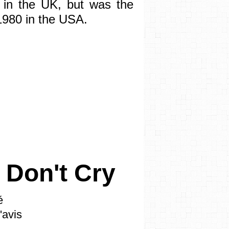
 in the UK, but was the
 1980 in the USA.
 Don't Cry
é
'avis