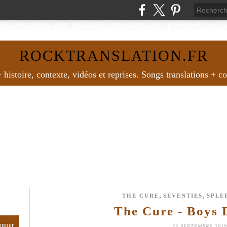
ROCKTRANSLATION.FR
histoire, contexte, vidéos et reprises. Songs translations + c
,
,
THE CURE
SEVENTIES
SPLE
The Cure - Boys 
23 SEPTEMBRE 2019