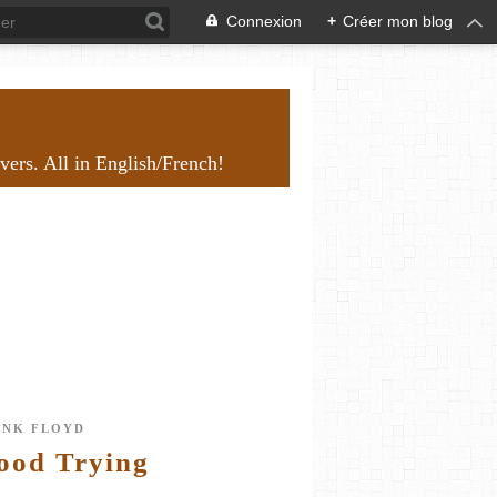
Connexion
+
Créer mon blog
overs. All in English/French!
INK FLOYD
ood Trying