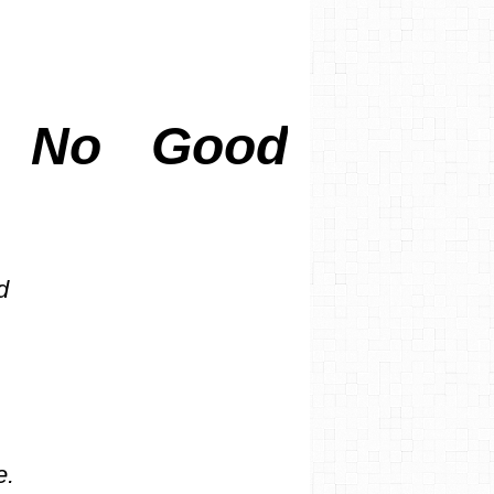
- No Good
d
e.