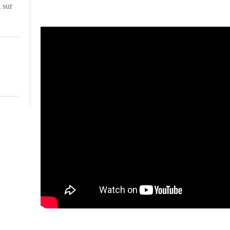
t
sur