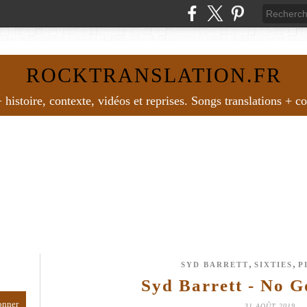
ROCKTRANSLATION.FR
histoire, contexte, vidéos et reprises. Songs translations + c
,
,
SYD BARRETT
SIXTIES
P
Syd Barrett - No G
31 AOÛT 2019