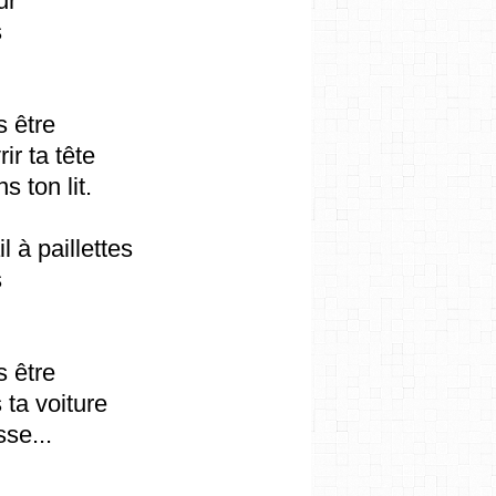
ur
s
s être
ir ta tête
 ton lit.
l à paillettes
s
s être
 ta voiture
sse...