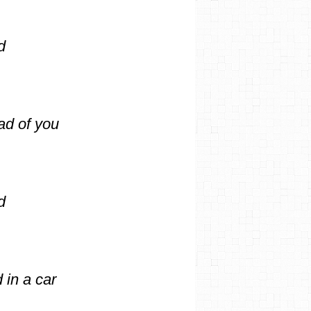
d
ad of you
d
 in a car