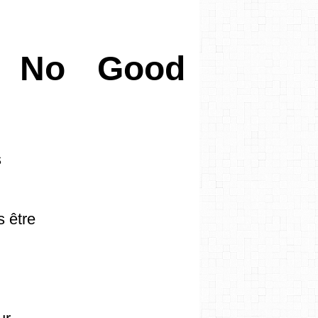
- No Good
s
s être