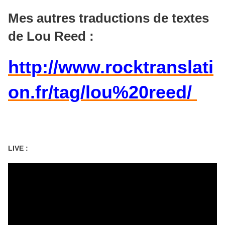
Mes autres traductions de textes
de Lou Reed :
http://www.rocktranslati
on.fr/tag/lou%20reed/
​​​​
LIVE :