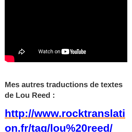
Mes autres traductions de textes
de Lou Reed :
http://www.rocktranslati
on.fr/tag/lou%20reed/
​​​​