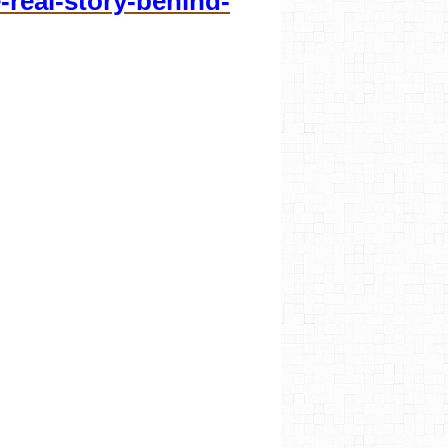
-real-story-behind-