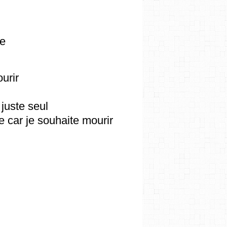
ie
urir
juste seul
e car je souhaite mourir