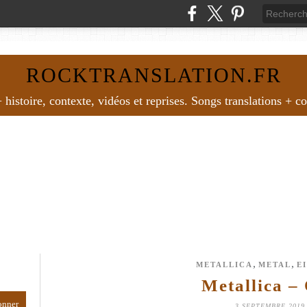
ROCKTRANSLATION.FR
histoire, contexte, vidéos et reprises. Songs translations + c
,
,
METALLICA
METAL
E
Metallica –
3 SEPTEMBRE 2019