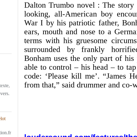
Dalton Trumbo novel : The story
looking, all-American boy encou
War I by his patriotic father, Bon
ears, mouth and nose to a German
terms with his gruesome circumst
surrounded by frankly horrifi
Bonham uses the only part of his p
able to control – his head – to t
code: ‘Please kill me’. “James He
from that,” said drummer and co-wr
texte,
overs.
ion.fr