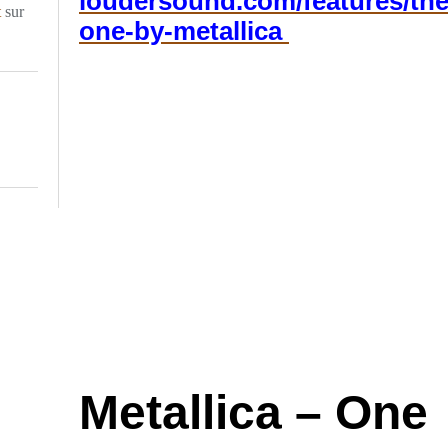
loudersound.com/features/the
t
sur
one-by-metallica
​​​​​
Metallica – One