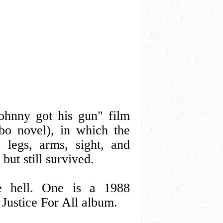
ohnny got his gun" film
o novel), in which the
legs, arms, sight, and
ut still survived.
le hell. One is a 1988
 Justice For All album.