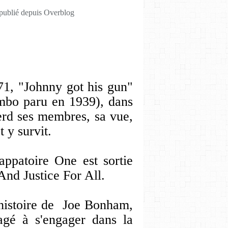
 publié depuis Overblog
971, "Johnny got his gun"
mbo paru en 1939), dans
perd ses membres, sa vue,
 y survit.
appatoire One est sortie
And Justice For All.
histoire de Joe Bonham,
gé à s'engager dans la