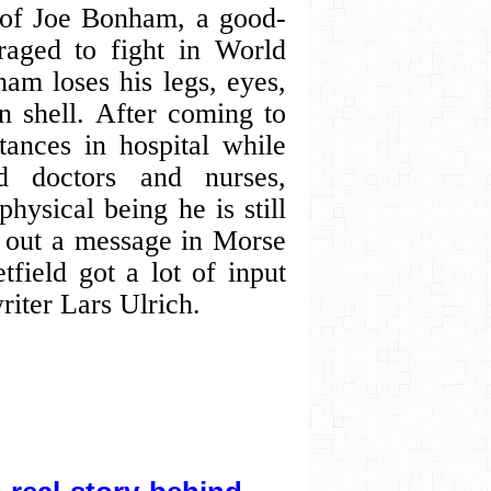
 of Joe Bonham, a good-
raged to fight in World
ham loses his legs, eyes,
 shell. After coming to
ances in hospital while
ed doctors and nurses,
hysical being he is still
ap out a message in Morse
tfield got a lot of input
iter Lars Ulrich.