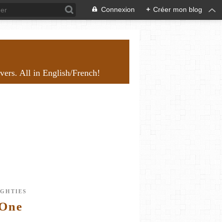
Connexion
+
Créer mon blog
overs. All in English/French!
IGHTIES
 One