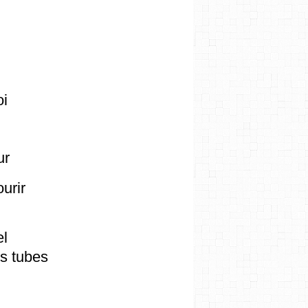
oi
ur
urir
el
es tubes