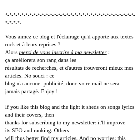
.
*-*-*-*-*-*-*-*-*-*-*-*-*-*-*-*-*-*-*-*-*-*-*-*-*-*-*-*-*-*-*-*-
*-*-*-*-
Vous aimez ce blog et l'éclairage qu'il apporte aux textes
rock et à leurs reprises ?
Alors
merci de vous inscrire à ma newsletter
:
ça améliorera son rang dans les
résultats de recherches, et d'autres trouveront mieux mes
articles. No souci : ce
blog n'a aucune publicité, donc votre mail ne sera
jamais partagé. Enjoy !
If you like this blog and the light it sheds on songs lyrics
and their covers, then
thanks for subscribing to my newsletter
: it'll improve
its SEO and ranking. Others
will thus better find my articles. And no worries: this