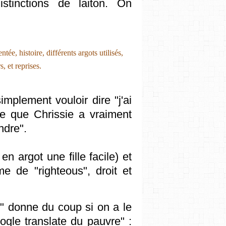
istinctions de laiton. On
implement vouloir dire "j'ai
ce que Chrissie a vraiment
endre".
en argot une fille facile) et
yme de "righteous", droit et
t" donne du coup si on a le
oogle translate du pauvre" :