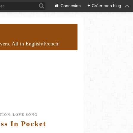
Connexion
+
Créer mon blog
overs. All in English/French!
,
TION
LOVE SONG
ss In Pocket