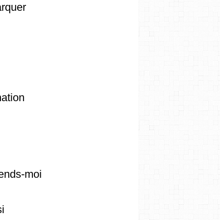
marquer
ation
rends-moi
si