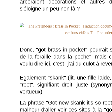
arboraient décorations et autres d
s'éloigne un peu non là ?
Donc, "got brass in pocket" pourrait s
de la feraille dans la poche", mais 
voulu dire ici, c'est "j'ai du culot à rev
Egalement "skank" (lit. une fille laide, 
"reet", signifiant droit, juste (synon
vertueux).
La phrase "Got new skank it's so ree
malheur d'aller voir ces sites à la "g