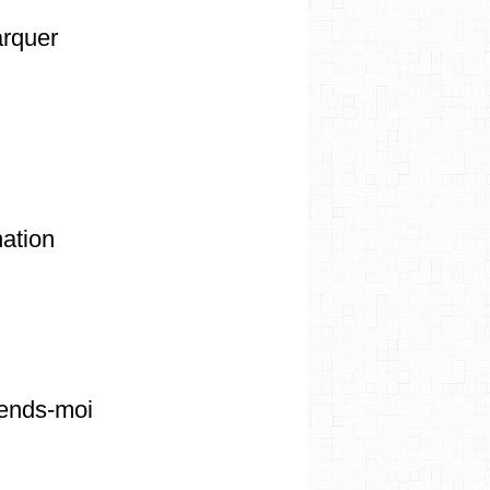
marquer
ation
rends-moi