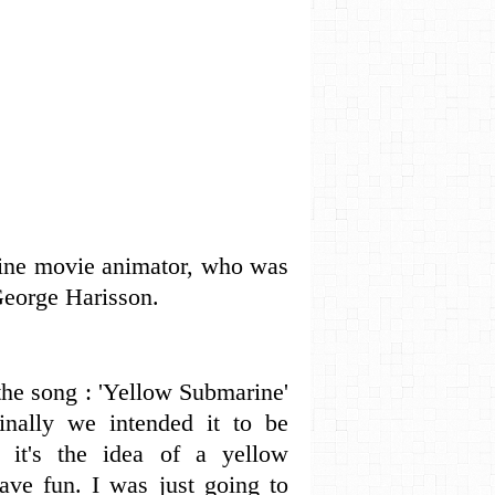
ine movie animator, who was
eorge Harisson.
the song : 'Yellow Submarine'
inally we intended it to be
w it's the idea of a yellow
ave fun. I was just going to