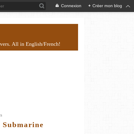
Connexion
+
Créer mon blog
overs. All in English/French!
ES
w Submarine